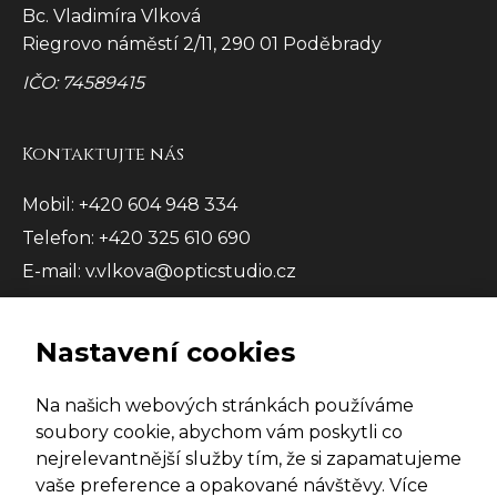
Bc. Vladimíra Vlková
Riegrovo náměstí 2/11, 290 01 Poděbrady
IČO: 74589415
Kontaktujte nás
Mobil: +420 604 948 334
Telefon: +420 325 610 690
E-mail: v.vlkova@opticstudio.cz
Nastavení cookies
Na našich webových stránkách používáme
soubory cookie, abychom vám poskytli co
© 2026 Optic studio - Poděbrady. Všechna práva
nejrelevantnější služby tím, že si zapamatujeme
vyhrazena
vaše preference a opakované návštěvy. Více